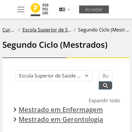
Salta al contenido principal
Acceder
Panel lateral
Cursos
Escola Superior de Saúde
Segundo Ciclo (Mestrados)
Segundo Ciclo (Mestrados)
Buscar c
Categorías
Buscar curs
Expandir todo
Mestrado em Enfermagem
Mestrado em Gerontologia