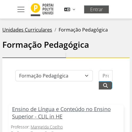
Ir para o conteúdo principal
Entrar
Painel lateral
Unidades Curriculares
Formação Pedagógica
Formação Pedagógica
Procurar
Categorias de Unidades Curriculares
Procurar Un
Ensino de Língua e Conteúdo no Ensino
Superior - CLIL in HE
Professor:
Margarida Coelho